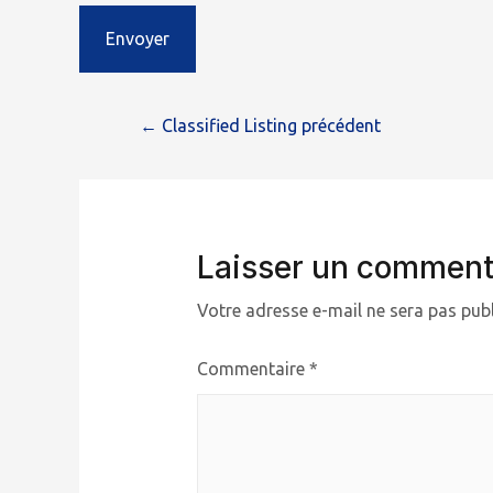
Envoyer
Navigation
←
Classified Listing précédent
de
l’article
Laisser un comment
Votre adresse e-mail ne sera pas publ
Commentaire
*