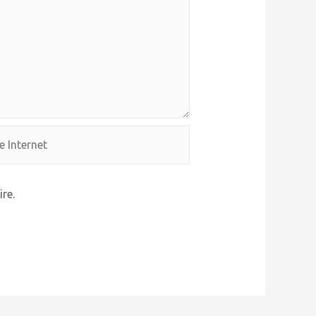
rnet
re.